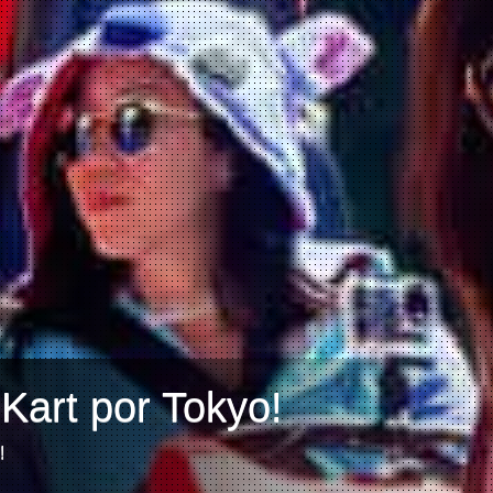
Kart por Tokyo!
!