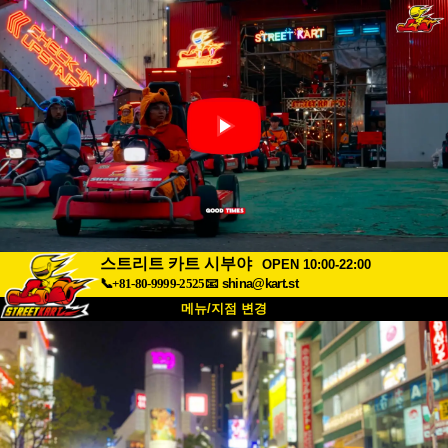
스트리트 카트 시부야
OPEN 10:00-22:00
📞+81-80-9999-2525
📧
shina@kart.st
메뉴/지점 변경
최상단
소개
사양
가격
접근성
고객 리뷰
자주 묻는 질문