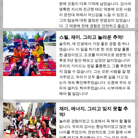
분에 모험이 더욱 기억에 남았습니다. 강사의
명확한 지시와 친근한 태도 덕분에 모든 사람
이 운전대 뒤에서 자신감을 느낄 수 있었고,
그의 탑승에 대한 열정은 전염성이 있었습니
다. 그 덕분에 전체 경험은 안전하고 즐겁고
믿을 수 없을 만큼 흥미진진하게 느껴졌으며,
스릴, 재미, 그리고 놀라운 추억!
평생 기억에 남을 추억을 남겼습니다. 감사합
니다.
솔직히, 제 인생에서 가장 좋은 경험 중 하나
였습니다. 이 일을 하기로 한 것은 정말 훌륭
한 결정이었고, 도쿄를 마지막으로 방문한 이
후로 6년 동안 해보고 싶었던 일이었습니다!
우리의 가이드는 정말 훌륭했고, 그를 추천하
지 않을 수 없습니다. 그는 모든 사람을 잘 챙
겨주었고, 우리가 모두 올바른 길을 가고 있
는지 계속 확인해주었습니다. 도중에 우리 모
두의 셀카도 찍어주었습니다. 시부야에서 꼭
해야 할 일입니다!
재미, 에너지, 그리고 잊지 못할 추
억!
놀라운 경험이었고 도쿄에서 꼭 해야 할 활동
입니다. 우리의 강사는 환상적이었고 많은 에
너지를 주었으며, 전반적으로 그와 함께 시부
야를 멋지게 투어했습니다. 그는 모든 것을