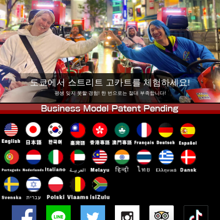
회사 정보
예약
지점 변경
도쿄 시나가와 #1
도쿄 아키하바라#1
도쿄 아키하바라#2
도쿄 시부야
도쿄 시부야 애넥스
도쿄 베이
도쿄에서 스트리트 고카트를 체험하세요!
도쿄 아사쿠사
오사카
평생 잊지 못할 경험! 한 번으로는 절대 부족합니다!
오키나와