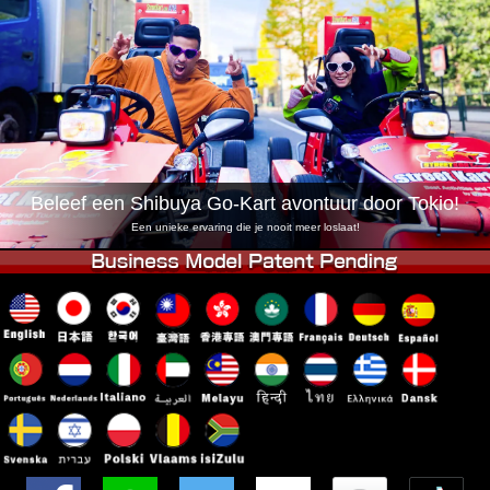
Bedrijf
Reserveren
Vestiging Wijzigen
Tokio Shinagawa
Tokio Akihabara#1
Tokio Akihabara#2
Tokio Shibuya
Tokio Shibuya Annex
Tokio Baai
Tokio Asakusa
Osaka
Beleef een Shibuya Go-Kart avontuur door Tokio!
Okinawa
Een unieke ervaring die je nooit meer loslaat!