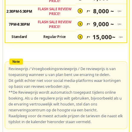
PRICE!
FLASH SALE REVIEW
8,000 ~
2:30PM-5:30PM
JPY
/pax
¥
PRICE!
FLASH SALE REVIEW
9,000 ~
7PM-8:30PM
JPY
/pax
¥
PRICE!
15,000~
Standard
Regular Price
JPY
/pax
¥
Reviewprijs / Vroegboekingsreviewprijs / De reviewprijs is van
toepassing wanneer u van plan bent uw ervaring te delen.
Dit geldt echter niet voor social media-platforms waar kortingen
op basis van reviews verboden zijn.
**De Reviewprijs wordt automatisch toegepast tijdens online
boeking. Als u de reguliere prijs wilt gebruiken, bijvoorbeeld als u
de ervaring vertrouwelijk wilt houden, stel dan ons
reserveringscentrum op de hoogte via een bericht.
Raadpleeg voor de meest actuele prijzen de tarieven die naast elk
tijdslot in de kalender hieronder staan vermeld.