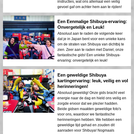
instructies, wat ons allemaal een veilig
gevoel gaf om achter hem aan te rijden!
Een Eenmalige Shibuya-ervaring:
Onvergetelijk en Leuk!
Absoluut aan te raden de volgende keer
dat je in Japan bent voor een unieke kans
om de straten van Shibuya van dichtbij te
zien. Zeer aan te raden met Daniel, onze
fantastische gids! Een unieke Shibuya-
ervaring: onvergetelijk en leuk!
Een geweldige Shibuya
kartingervaring: leuk, veilig en vol
herinneringen!
Absoluut geweldig! Onze gids bracht veel
energie naar de dag en hield ons veilig en
zorgde ervoor dat we plezier hadden.
Beide gidsen maakten geweldige foto's
voor ons, waardoor we fantastische
herinneringen hebben. We hebben een
geweldige tijd gehad en zouden dit
aanraden voor Shibuya! Nogmaals