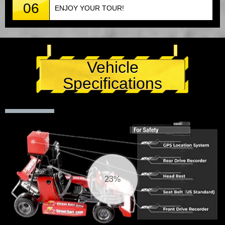
06
ENJOY YOUR TOUR!
Vehicle
Specifications
24%