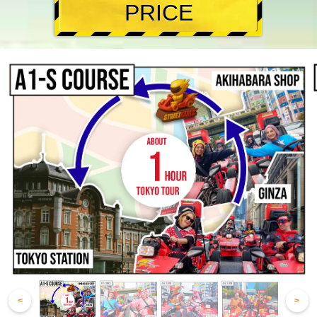
PRICE
<
>