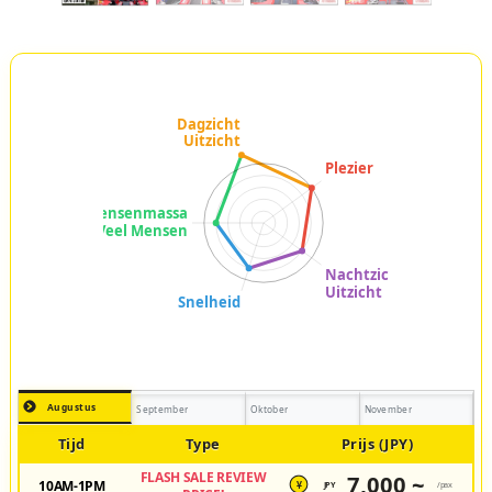
Augustus
September
Oktober
November
Tijd
Type
Prijs (JPY)
FLASH SALE REVIEW
7,000 ~
10AM-1PM
JPY
/pax
¥