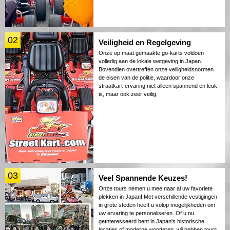
02
Veiligheid en Regelgeving
Onze op maat gemaakte go-karts voldoen
volledig aan de lokale wetgeving in Japan.
Bovendien overtreffen onze veiligheidsnormen
de eisen van de politie, waardoor onze
straatkart-ervaring niet alleen spannend en leuk
is, maar ook zeer veilig.
03
Veel Spannende Keuzes!
Onze tours nemen u mee naar al uw favoriete
plekken in Japan! Met verschillende vestigingen
in grote steden heeft u volop mogelijkheden om
uw ervaring te personaliseren. Of u nu
geïnteresseerd bent in Japan's historische
locaties of moderne wonderen, wij hebben tours