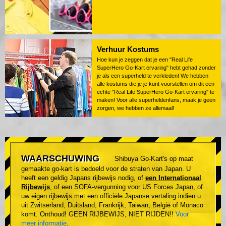
Verhuur Kostums
Hoe kun je zeggen dat je een "Real Life
SuperHero Go-Kart ervaring" hebt gehad zonder
je als een superheld te verkleden! We hebben
alle kostums die je je kunt voorstellen om dit een
echte "Real Life SuperHero Go-Kart ervaring" te
maken! Voor alle superheldenfans, maak je geen
zorgen, we hebben ze allemaal!
WAARSCHUWING
Shibuya Go-Kart's op maat
gemaakte go-kart is bedoeld voor de straten van Japan. U
heeft een geldig Japans rijbewijs nodig, of
een Internationaal
Rijbewijs
, of een SOFA-vergunning voor US Forces Japan, of
uw eigen rijbewijs met een officiële Japanse vertaling indien u
uit Zwitserland, Duitsland, Frankrijk, Taiwan, België of Monaco
komt. Onthoud! GEEN RIJBEWIJS, NIET RIJDEN!!
Voor
meer informatie
.