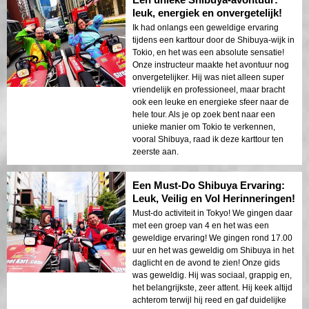
leuk, energiek en onvergetelijk!
Ik had onlangs een geweldige ervaring
tijdens een karttour door de Shibuya-wijk in
Tokio, en het was een absolute sensatie!
Onze instructeur maakte het avontuur nog
onvergetelijker. Hij was niet alleen super
vriendelijk en professioneel, maar bracht
ook een leuke en energieke sfeer naar de
hele tour. Als je op zoek bent naar een
unieke manier om Tokio te verkennen,
vooral Shibuya, raad ik deze karttour ten
zeerste aan.
Een Must-Do Shibuya Ervaring:
Leuk, Veilig en Vol Herinneringen!
Must-do activiteit in Tokyo! We gingen daar
met een groep van 4 en het was een
geweldige ervaring! We gingen rond 17.00
uur en het was geweldig om Shibuya in het
daglicht en de avond te zien! Onze gids
was geweldig. Hij was sociaal, grappig en,
het belangrijkste, zeer attent. Hij keek altijd
achterom terwijl hij reed en gaf duidelijke