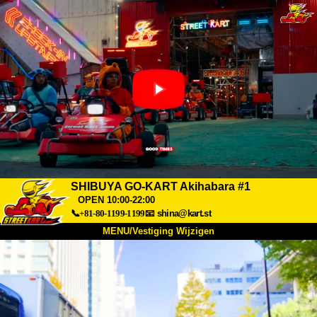
SHIBUYA GO-KART Akihabara #1
OPEN 10:00-22:00
📞+81-80-1199-1199
📧
shina@kart.st
MENU/Vestiging Wijzigen
TOP
Over Ons
Specificaties
Prijs
Bereikbaarheid
Reviews
Veelgestelde Vragen