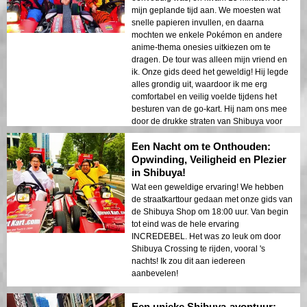
mijn geplande tijd aan. We moesten wat
snelle papieren invullen, en daarna
mochten we enkele Pokémon en andere
anime-thema onesies uitkiezen om te
dragen. De tour was alleen mijn vriend en
ik. Onze gids deed het geweldig! Hij legde
alles grondig uit, waardoor ik me erg
comfortabel en veilig voelde tijdens het
besturen van de go-kart. Hij nam ons mee
door de drukke straten van Shibuya voor
sightseeing en maakte zelfs meer dan 40
Een Nacht om te Onthouden:
foto's van ons - allemaal inbegrepen. Ik
hoefde niets extra's te betalen voor de
Opwinding, Veiligheid en Plezier
foto's. Ik had een absolute blast en zou
in Shibuya!
deze activiteit zeker aanbevelen voor je
Wat een geweldige ervaring! We hebben
vakantie!
de straatkarttour gedaan met onze gids van
de Shibuya Shop om 18:00 uur. Van begin
tot eind was de hele ervaring
INCREDEBEL. Het was zo leuk om door
Shibuya Crossing te rijden, vooral 's
nachts! Ik zou dit aan iedereen
aanbevelen!
Een unieke Shibuya-avontuur: