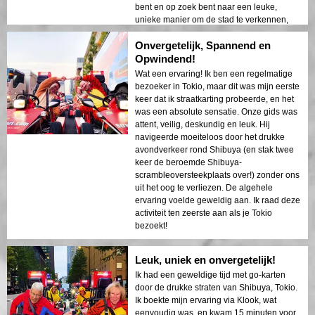
bent en op zoek bent naar een leuke,
unieke manier om de stad te verkennen,
kan ik Street Kart Shibuya niet genoeg
Onvergetelijk, Spannend en
aanbevelen. Bedankt voor een
onvergetelijk avontuur!
Opwindend!
Wat een ervaring! Ik ben een regelmatige
bezoeker in Tokio, maar dit was mijn eerste
keer dat ik straatkarting probeerde, en het
was een absolute sensatie. Onze gids was
attent, veilig, deskundig en leuk. Hij
navigeerde moeiteloos door het drukke
avondverkeer rond Shibuya (en stak twee
keer de beroemde Shibuya-
scrambleoversteekplaats over!) zonder ons
uit het oog te verliezen. De algehele
ervaring voelde geweldig aan. Ik raad deze
activiteit ten zeerste aan als je Tokio
bezoekt!
Leuk, uniek en onvergetelijk!
Ik had een geweldige tijd met go-karten
door de drukke straten van Shibuya, Tokio.
Ik boekte mijn ervaring via Klook, wat
eenvoudig was, en kwam 15 minuten voor