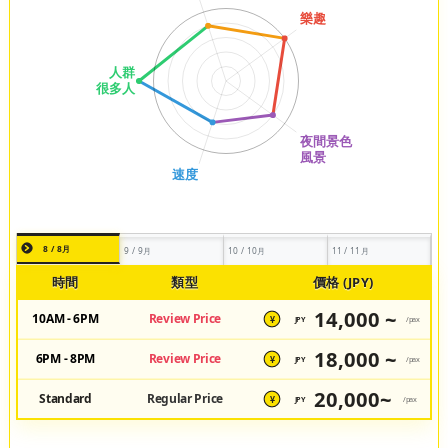
8 / 8月
9 / 9月
10 / 10月
11 / 11月
時間
類型
價格 (JPY)
14,000 ~
10AM - 6PM
Review Price
JPY
/pax
¥
18,000 ~
6PM - 8PM
Review Price
JPY
/pax
¥
20,000~
Standard
Regular Price
JPY
/pax
¥