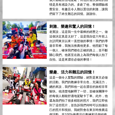
個人都能自信地駕駛，而他對這次旅程的熱
情是具有感染力的。多虧了他，整個體驗感
覺安全、有趣且令人難以置信的刺激，讓我
們留下了終生難忘的回憶。謝謝你。
刺激、樂趣和驚人的回憶！
老實說，這是我一生中最棒的經歷之一。做
這個決定真是太好了，這是我自從六年前上
次訪問東京以來一直想做的事情！我們的導
遊非常棒，我無法推薦他更多。他照顧了每
一個人，確保我們都在正確的路上，並不斷
關心我們。他甚至在路上為我們每個人拍了
自拍。這是來澀谷必做的事情！
樂趣、活力和難忘的回憶！
這是一個令人驚豔的體驗，絕對是東京必做
的活動。我們的教練非常出色，充滿活力，
總的來說，我們和他一起在澀谷的旅程非常
愉快。他清楚地解釋了一切，並確保團隊中
的每個人都能舒適地駕駛卡丁車。此外，他
還為我們拍了很多精彩的照片，我們立即收
到了這些照片，並告訴我們何時可以拍攝自
己的照片和視頻。我絕對會在東京時推薦這
個活動，並100%推薦這位教練和這個組織。