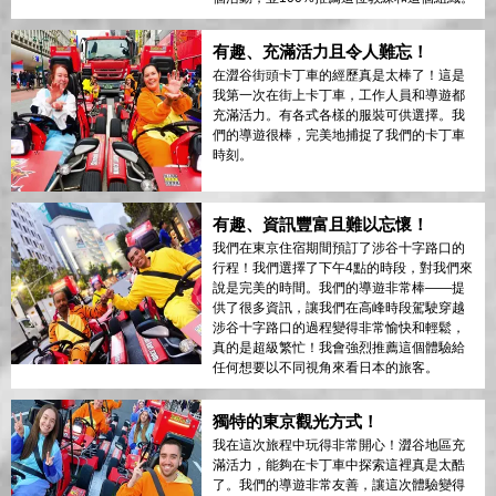
有趣、充滿活力且令人難忘！
在澀谷街頭卡丁車的經歷真是太棒了！這是
我第一次在街上卡丁車，工作人員和導遊都
充滿活力。有各式各樣的服裝可供選擇。我
們的導遊很棒，完美地捕捉了我們的卡丁車
時刻。
有趣、資訊豐富且難以忘懷！
我們在東京住宿期間預訂了涉谷十字路口的
行程！我們選擇了下午4點的時段，對我們來
說是完美的時間。我們的導遊非常棒——提
供了很多資訊，讓我們在高峰時段駕駛穿越
涉谷十字路口的過程變得非常愉快和輕鬆，
真的是超級繁忙！我會強烈推薦這個體驗給
任何想要以不同視角來看日本的旅客。
獨特的東京觀光方式！
我在這次旅程中玩得非常開心！澀谷地區充
滿活力，能夠在卡丁車中探索這裡真是太酷
了。我們的導遊非常友善，讓這次體驗變得