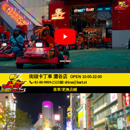
街頭卡丁車 澀谷店
OPEN 10:00-22:00
📞+81-80-9999-2525
📧
shina@kart.st
菜單/更換店鋪
首頁
關於我們
規格
價格
交通資訊
顧客評價
常見問題