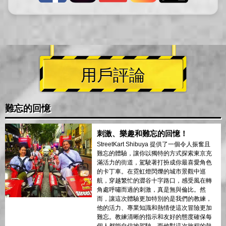
用戶評論
難忘的回憶
刺激、樂趣和難忘的回憶！
StreetKart Shibuya 提供了一個令人振奮且
難忘的體驗，讓你以獨特的方式探索東京充
滿活力的街道，駕駛著打扮成你最喜愛角色
的卡丁車。在霓虹燈閃爍的城市景觀中巡
航，穿越繁忙的澀谷十字路口，感受風在轉
角處呼嘯而過的刺激，真是無與倫比。然
而，讓這次體驗更加特別的是我們的教練，
他的活力、專業知識和熱情使這次冒險更加
難忘。教練清晰的指示和友好的態度確保每