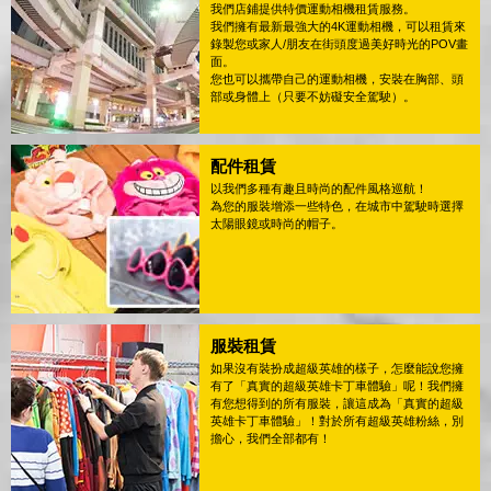
我們店鋪提供特價運動相機租賃服務。
我們擁有最新最強大的4K運動相機，可以租賃來
錄製您或家人/朋友在街頭度過美好時光的POV畫
面。
您也可以攜帶自己的運動相機，安裝在胸部、頭
部或身體上（只要不妨礙安全駕駛）。
配件租賃
以我們多種有趣且時尚的配件風格巡航！
為您的服裝增添一些特色，在城市中駕駛時選擇
太陽眼鏡或時尚的帽子。
服裝租賃
如果沒有裝扮成超級英雄的樣子，怎麼能說您擁
有了「真實的超級英雄卡丁車體驗」呢！我們擁
有您想得到的所有服裝，讓這成為「真實的超級
英雄卡丁車體驗」！對於所有超級英雄粉絲，別
擔心，我們全部都有！