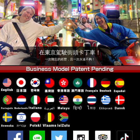
公司
預訂
更換店鋪
東京 品川 #1
東京 秋葉原 #1
東京 秋葉原 #2
東京 澀谷
東京 澀谷分店
東京灣
在東京駕駛街頭卡丁車！
東京 淺草
大阪
一次難忘的經歷，且一次永遠不夠！
沖繩